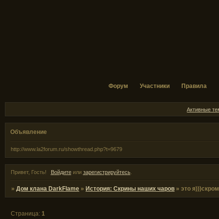
Форум
Участники
Правила
Активные т
Объявление
http://www.la2forum.ru/showthread.php?t=9679
Привет, Гость!
Войдите
или
зарегистрируйтесь
.
»
Дом клана DarkFlame
»
История: Скрины наших чаров
»
это я)))скр
Страница:
1