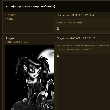
это я)))скромний и миролюбивый)
Holster
Поделиться
2009-08-22 12:08:45
Гость
накидал скринов)))))
0
Anges
Поделиться
2009-08-22 12:21:28
Принцесса Тьмы
на столько скромный что одной темки не 
Кул скринчик,сам рисовал?
0