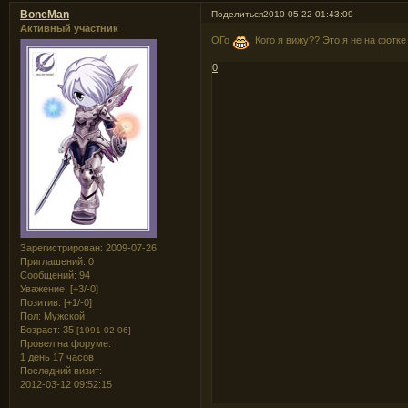
BoneMan
Поделиться
2010-05-22 01:43:09
Активный участник
ОГо
Кого я вижу?? Это я не на фотке
0
Зарегистрирован
: 2009-07-26
Приглашений:
0
Сообщений:
94
Уважение:
[+3/-0]
Позитив:
[+1/-0]
Пол:
Мужской
Возраст:
35
[1991-02-06]
Провел на форуме:
1 день 17 часов
Последний визит:
2012-03-12 09:52:15