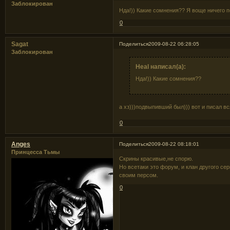
Заблокирован
Нда!)) Какие сомнения?? Я воще ничего п
0
Sagat
Поделиться
2009-08-22 06:28:05
Заблокирован
Heal написал(а):
Нда!)) Какие сомнения??
а хз)))подвыпивший был))) вот и писал в
0
Anges
Поделиться
2009-08-22 08:18:01
Принцесса Тьмы
Cкрины красивые,не спорю.
Но всетаки это форум, и клан другого се
своим персом.
0