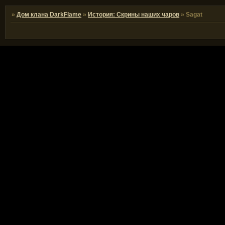
»
Дом клана DarkFlame
»
История: Скрины наших чаров
»
Sagat