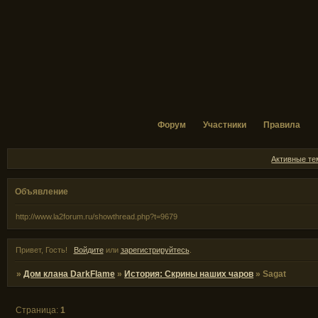
Форум
Участники
Правила
Активные т
Объявление
http://www.la2forum.ru/showthread.php?t=9679
Привет, Гость!
Войдите
или
зарегистрируйтесь
.
»
Дом клана DarkFlame
»
История: Скрины наших чаров
»
Sagat
Страница:
1