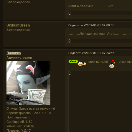
Заблокирован
А вот моя семья................Ыгг
0
UnikumGresh
Поделиться
2009-08-21 07:00:56
Заблокирован
.............Че надо терпило...А-а-а..................
0
Лионика
Поделиться
2009-08-21 07:24:56
Администратор
орки рулез)))
отличные
0
Откуда:
Здесь всегда отпуск =))
Зарегистрирован
: 2009-07-10
Приглашений:
0
Сообщений:
1152
Уважение:
[+24/-0]
Позитив:
[+11/-0]