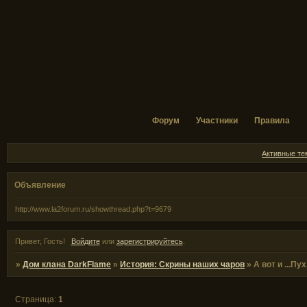
Форум
Участники
Правила
Активные т
Объявление
http://www.la2forum.ru/showthread.php?t=9679
Привет, Гость!
Войдите
или
зарегистрируйтесь
.
»
Дом клана DarkFlame
»
История: Скрины наших чаров
»
А вот и ...Пух
Страница:
1