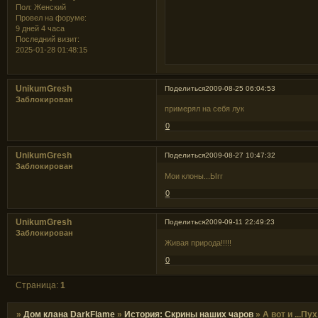
Пол:
Женский
Провел на форуме:
9 дней 4 часа
Последний визит:
2025-01-28 01:48:15
UnikumGresh
Поделиться
2009-08-25 06:04:53
Заблокирован
примерял на себя лук
0
UnikumGresh
Поделиться
2009-08-27 10:47:32
Заблокирован
Мои клоны...Ыгг
0
UnikumGresh
Поделиться
2009-09-11 22:49:23
Заблокирован
Живая природа!!!!!
0
Страница:
1
»
Дом клана DarkFlame
»
История: Скрины наших чаров
»
А вот и ...Пух