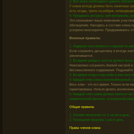
2. Все книги необходимо сдавать библиот
У клана всегда должны быть наличные сре
есть осады, траты на рейдов, непредвиден
4. Продавать ресурсы, кей-материалы, р
Это показывает ваше нежелание участвов
обогащению. Находясь в составе клана н
ускорено многократно. Придерживаясь эт
Военные правила:
1. Лидером пати является старший по иер
Если сохранять дисциплину и всегда знат
увеличивается.
2. Во время рейда в чате не должно быть
Невозможно сохранить боевой настрой и 
бессмысленного содержания. Подумайте н
3. Во время осад и клан войн в али чате 
4. Каждый член клана военнообязанный, к
Весь клан - это его армия. Только если 
гарантирована. Нельзя делать исключения
5. Каждый член клана должен явиться на п
уважительной причины, оговоренной ране
Общие правила:
1. Онлайн желателен от 2 часов в день;
2. Посещение форума 1 раз в день.
Права членов клана: