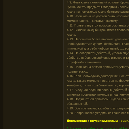
4.9. Член клана сменивший оружие, броню
нужны ли эти предметы младшим членам 
клана ты помогаешь клану быстрее разви
4.10. Член клана не должен быть назойли
момент заняты - качаться самому.
4.11. Приветствуется помощь сокланам со
4.12. В клане каждый игрок имеет право 
клана.
4.13. Персонажи более высоких уровней 
необходимости и делом. Любой член клан
и полезной для себя информацией. …..ес
4.14. Не совершать действий, угрожающих
убийство нубов, оскорбление игроков и т
штрафом/исключением.
4.15. Член клана обязан принимать учас
политических.
4.16 Если необходимо долговременное отс
клана, так же можно отписаться на фору
телефону, путем голубиной почты, короч
4.17. В случае ведения боевых действий 
активная посильная помощь и подчинение
4.18. Подчиняться приказам Лидера кла
обязанностей.
4.19. Все претензии, жалобы или предло
4.20. Запрещается уходить из клана без 
Дополнения к внутриклановым прави
1. Нельзя оскорблять других игроков! Ни 