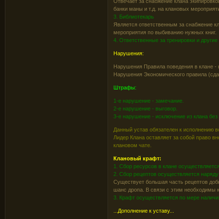
Отвечает за снабжение клана экипировк
банки маны и т.д. на клановых мероприят
3. Библиотекарь
Является ответственным за снабжение к
мероприятия по выбиванию нужных книг.
4. Ответственные за тренировки и други
Нарушения:
Нарушения Правила поведения в клане -
Нарушения Экономического правила (сдач
Штрафы:
1-е нарушение - замечание.
2-е нарушение - выговор.
3-е нарушение - исключение из клана без
Данный устав обязателен к исполнению в
Лидер Клана оставляет за собой право вн
клановом чате.
Клановый крафт:
1. Сбор ресурсов в клане осуществляетс
2. Сбор рецептов осуществляется наряду
Существует большая часть рецептов доб
шанс дропа. В связи с этим необходимы 
3. Крафт осуществляется по мере наличия
...Дополнение к уставу...