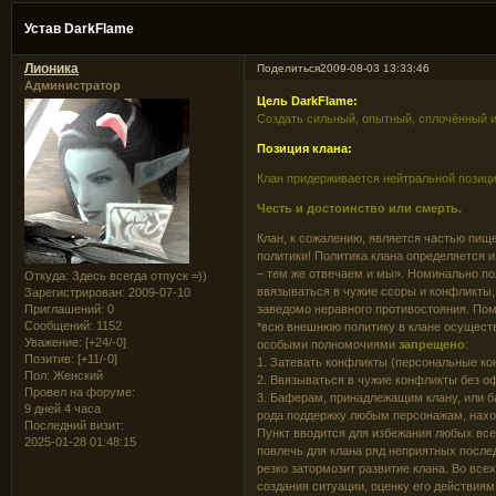
Устав DarkFlame
Лионика
Поделиться
2009-08-03 13:33:46
Администратор
Цель DarkFlame:
Создать сильный, опытный, сплочённый и
Позиция клана:
Клан придерживается нейтральной позици
Честь и достоинство или смерть.
Клан, к сожалению, является частью пищ
политики! Политика клана определяется и
– тем же отвечаем и мы». Номинально пол
Откуда:
Здесь всегда отпуск =))
ввязываться в чужие ссоры и конфликты,
Зарегистрирован
: 2009-07-10
заведомо неравного противостояния. Пом
Приглашений:
0
Сообщений:
1152
*всю внешнюю политику в клане осуществл
Уважение:
[+24/-0]
особыми полномочиями
запрещено
:
Позитив:
[+11/-0]
1. Затевать конфликты (персональные ко
Пол:
Женский
2. Ввязываться в чужие конфликты без о
Провел на форуме:
3. Баферам, принадлежащим клану, или б
9 дней 4 часа
рода поддержку любым персонажам, наход
Последний визит:
Пункт вводится для избежания любых вс
2025-01-28 01:48:15
повлечь для клана ряд неприятных после
резко затормозит развитие клана. Во все
создания ситуации, оценку его действиям