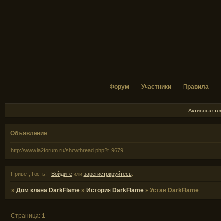
Форум
Участники
Правила
Активные т
Объявление
http://www.la2forum.ru/showthread.php?t=9679
Привет, Гость!
Войдите
или
зарегистрируйтесь
.
»
Дом клана DarkFlame
»
История DarkFlame
»
Устав DarkFlame
Страница:
1