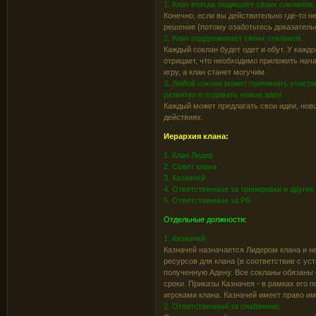
1. Клан всегда защищает своих сокланов.
Конечно, если вы действительно где-то н
решение (потому озаботьтесь доказатель
2. Клан поддерживает своих сокланов.
Каждый соклан будет одет и обут. У кажд
отрицает, что необходимо приложить нач
игру, а клан станет могучим.
3. Любой соклан может принимать участие 
развитии и подавать новые идеи.
Каждый может предлагать свои идеи, нов
действиях.
Иерархия клана:
1. Клан Лидер
2. Совет клана
3. Казначей
4. Ответственные за тренировки и други
5. Ответственные за РБ
Отдельные должности:
1. Казначей
Казначей назначается Лидером клана и не
ресурсов для клана (в соответствие с ус
полученную Адену. Все сокланы обязаны
сроки. Приказы Казначея - в рамках его
игроками клана. Казначей имеет право им
2. Ответственный за снабжение