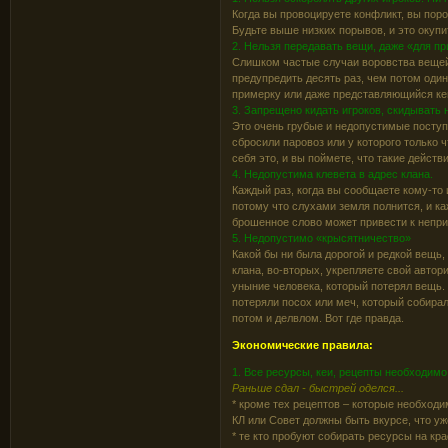
Когда вы провоцируете конфликт, вы поро
Будьте выше низких порывов, и это окуп
2. Нельзя передавать вещи, даже «для пр
Слишком частые случаи воровства вещей
предупредить десять раз, чем потом оди
примерку или даже представляющийся ке
3. Запрещено кидать игроков, скидывать 
Это очень грубые и недопустимые поступк
сбросили паровоз или у которого только 
себя это, и вы поймете, что такие действ
4. Недопустима клевета в адрес клана.
Каждый раз, когда вы сообщаете кому-то
потому что слухами земля полнится, и к
брошенное слово может привести к непр
5. Недопустимо «крысятничество»
Какой бы ни была дорогой и редкой вещь
клана, во-вторых, укрепляете свой автори
уныние человека, который потерял вещь. 
потеряли посох или меч, который собира
потом и делвлом. Вот где правда.
Экономические правила:
1. Все ресурсы, кеи, рецепты необходим
Раньше сдал - быстрей оделся...
* кроме тех рецептов – которые необходи
КЛ или Совет должны быть вкурсе, что уж
* те кто пробуют собирать ресурсы на кр