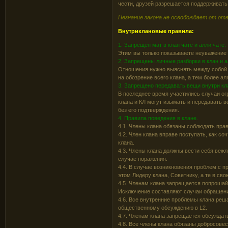
чести, друзей разрешается поддерживать
Незнание закона не освобождает от 
Внутриклановые правила:
1. Запрещен мат в клан чате и алли чате:
Этим вы только показываете неуважение 
2. Запрещены личные разборки в клан и а
Отношения нужно выяснять между собой в
на обозрение всего клана, а тем более а
3. Запрещено передавать вещи внутри кла
В последнее время участились случаи огр
клана и КЛ могут изымать и передавать в
без его подтверждения.
4. Правила поведения в клане.
4.1. Члены клана обязаны соблюдать прав
4.2. Член клана вправе поступать, как с
клана.
4.3. Члены клана должны вести себя вежли
случае поражения.
4.4. В случае возникновения проблем с п
этом Лидеру клана, Советнику, а те в св
4.5. Членам клана запрещается попроша
Исключение составляют случаи обращени
4.6. Все внутренние проблемы клана реша
общественному обсуждению в L2.
4.7. Членам клана запрещается обсуждат
4.8. Все члены клана обязаны добросовес