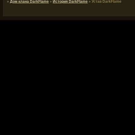
»
Дом клана DarkFlame
»
История DarkFlame
»
Устав DarkFlame