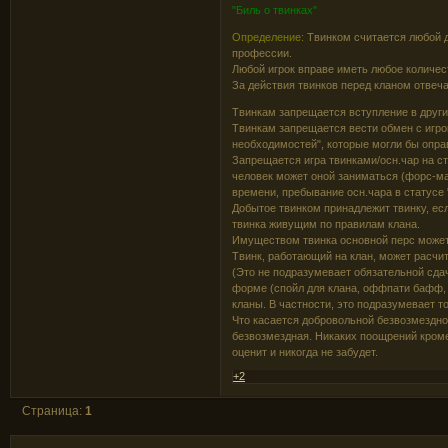
"Биль о твинках"
Определение:
Твинком считается любой д
профессии.
Любой игрок вправе иметь любое количес
За действия твинков перед кланом отвеч
Твинкам запрещается вступление в други
Твинкам запрещается вести обмен с игрок
необходимостей", которые могли бы оправ
Запрещается игрa твинками/осн.чар на ст
человек может оной заниматься (форс-ма
времени, пребывание осн.чара в статусе "
Добытое твинком принадлежит твинку, ес
твинка живущим по правилам клана.
Имуществом твинка основной перс может
Твинк, работающий на клан, может расчит
(Это не подразумевает обязательной сдач
форме (спойл для клана, оффпати бафф, с
кланы. В частности, это подразумевает то
Что касается добровольной безвозмездной
безвозмездная. Никаких поощрений кроме 
оценит и никогда не забудет.
+2
Страница:
1