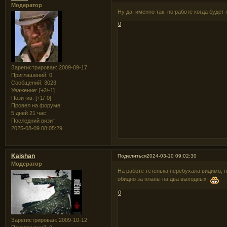
Модератор
Ну да, именно так, по работе когда будет
0
Зарегистрирован
: 2009-09-17
Приглашений:
0
Сообщений:
3023
Уважение:
[+2/-1]
Позитив:
[+1/-0]
Провел на форуме:
5 дней 21 час
Последний визит:
2025-08-09 08:05:29
Kaishan
Поделиться
2024-03-10 09:02:30
Модератор
На работе тетенька перебухала видимо, н
обидно за планы на два выходных
0
Зарегистрирован
: 2009-10-12