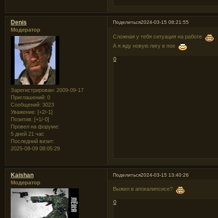
Denis
Поделиться
2024-03-15 08:21:55
Модератор
Сложная у тебя ситуация на работе
А я жду новую лигу в пое
0
Зарегистрирован
: 2009-09-17
Приглашений:
0
Сообщений:
3023
Уважение:
[+2/-1]
Позитив:
[+1/-0]
Провел на форуме:
5 дней 21 час
Последний визит:
2025-08-09 08:05:29
Kaishan
Поделиться
2024-03-15 13:40:26
Модератор
Выжил в апокалипсисе?
0