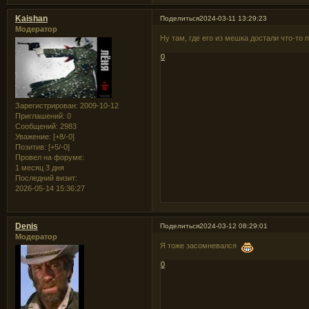
Kaishan
Поделиться
2024-03-11 13:29:23
Модератор
Ну там, где его из мешка достали что-то 
0
Зарегистрирован
: 2009-10-12
Приглашений:
0
Сообщений:
2983
Уважение:
[+8/-0]
Позитив:
[+5/-0]
Провел на форуме:
1 месяц 3 дня
Последний визит:
2026-05-14 15:36:27
Denis
Поделиться
2024-03-12 08:29:01
Модератор
Я тоже засомневался
0