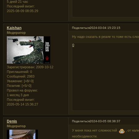
5 дней 21 час
Последний визит:
2025-08-09 08:05:29
Kaishan
Поделиться
2024-03-04 15:23:15
Модератор
Ну надо сказать в реале то тоже есть сл
0
Зарегистрирован
: 2009-10-12
Приглашений:
0
Сообщений:
2983
Уважение:
[+8/-0]
Позитив:
[+5/-0]
Провел на форуме:
1 месяц 3 дня
Последний визит:
2026-05-14 15:36:27
Denis
Поделиться
2024-03-05 08:38:37
Модератор
У меня пока нет сложностей
, от нал
необходимости.