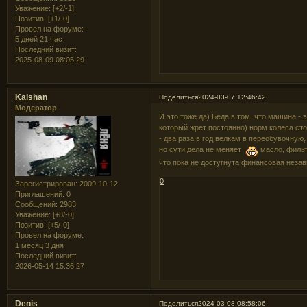
Уважение:
[+2/-1]
Позитив:
[+1/-0]
Провел на форуме:
5 дней 21 час
Последний визит:
2025-08-09 08:05:29
Kaishan
Поделиться
2024-03-07 12:46:42
Модератор
И это тоже да) Беда в том, что машина - 
который жрет постоянно) норм колеса ст
- два раза в год велкам в переобувочную
но сути дела не меняет
масло, фильтр
что пока не достугнута финансовая неза
0
Зарегистрирован
: 2009-10-12
Приглашений:
0
Сообщений:
2983
Уважение:
[+8/-0]
Позитив:
[+5/-0]
Провел на форуме:
1 месяц 3 дня
Последний визит:
2026-05-14 15:36:27
Denis
Поделиться
2024-03-08 08:58:06