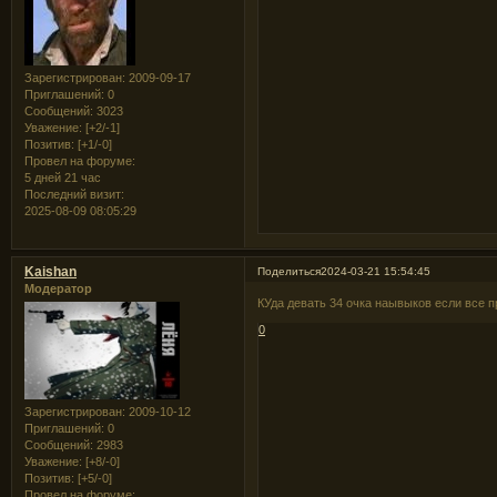
Зарегистрирован
: 2009-09-17
Приглашений:
0
Сообщений:
3023
Уважение:
[+2/-1]
Позитив:
[+1/-0]
Провел на форуме:
5 дней 21 час
Последний визит:
2025-08-09 08:05:29
Kaishan
Поделиться
2024-03-21 15:54:45
Модератор
КУда девать 34 очка наывыков если все 
0
Зарегистрирован
: 2009-10-12
Приглашений:
0
Сообщений:
2983
Уважение:
[+8/-0]
Позитив:
[+5/-0]
Провел на форуме: