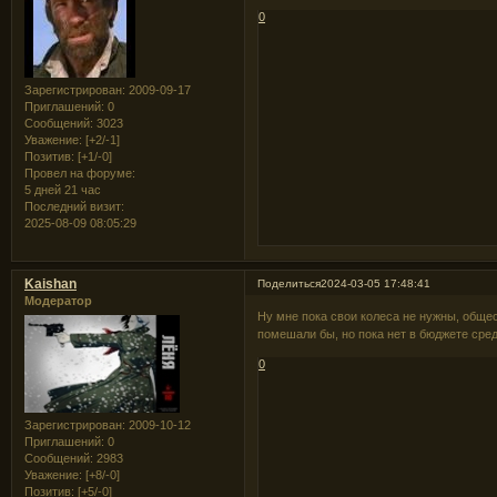
0
Зарегистрирован
: 2009-09-17
Приглашений:
0
Сообщений:
3023
Уважение:
[+2/-1]
Позитив:
[+1/-0]
Провел на форуме:
5 дней 21 час
Последний визит:
2025-08-09 08:05:29
Kaishan
Поделиться
2024-03-05 17:48:41
Модератор
Ну мне пока свои колеса не нужны, общес
помешали бы, но пока нет в бюджете ср
0
Зарегистрирован
: 2009-10-12
Приглашений:
0
Сообщений:
2983
Уважение:
[+8/-0]
Позитив:
[+5/-0]