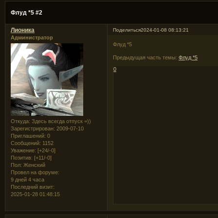
Флуд *5 #2
Лионика
Поделиться
2024-01-08 08:13:21
Администратор
Флуд *5
Предыдущая часть темы:
Флуд *5
0
Откуда:
Здесь всегда отпуск =))
Зарегистрирован
: 2009-07-10
Приглашений:
0
Сообщений:
1152
Уважение:
[+24/-0]
Позитив:
[+11/-0]
Пол:
Женский
Провел на форуме:
9 дней 4 часа
Последний визит:
2025-01-28 01:48:15