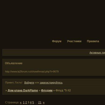
Форум
Участники
Правила
Активные т
Объявление
http://www.la2forum.ru/showthread.php?t=9679
Привет, Гость!
Войдите
или
зарегистрируйтесь
.
»
Дом клана DarkFlame
»
Флудим
»
Флуд *5 #2
Страница:
«
1
2
3
4
5
…
21
»