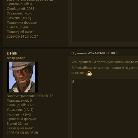
Приглашений:
0
Сообщений:
2983
Уважение:
[+8/-0]
Позитив:
[+5/-0]
Провел на форуме:
1 месяц 3 дня
Последний визит:
2026-05-14 15:36:27
Denis
Поделиться
2024-03-01 08:09:50
Модератор
Ага, прошел, на третей уже новой карте
В ближайших же местах нашел м16 уже и 
вылазок
0
Зарегистрирован
: 2009-09-17
Приглашений:
0
Сообщений:
3023
Уважение:
[+2/-1]
Позитив:
[+1/-0]
Провел на форуме:
5 дней 21 час
Последний визит:
2025-08-09 08:05:29