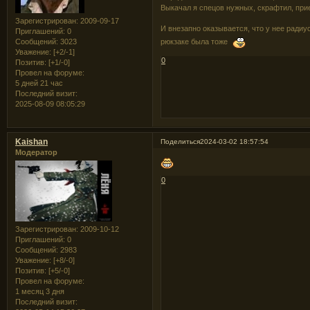
Выкачал я спецов нужных, скрафтил, при
Зарегистрирован
: 2009-09-17
И внезапно оказывается, что у нее ради
Приглашений:
0
Сообщений:
3023
рюкзаке была тоже
Уважение:
[+2/-1]
0
Позитив:
[+1/-0]
Провел на форуме:
5 дней 21 час
Последний визит:
2025-08-09 08:05:29
Kaishan
Поделиться
2024-03-02 18:57:54
Модератор
0
Зарегистрирован
: 2009-10-12
Приглашений:
0
Сообщений:
2983
Уважение:
[+8/-0]
Позитив:
[+5/-0]
Провел на форуме:
1 месяц 3 дня
Последний визит: