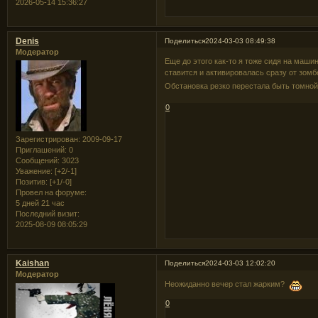
2026-05-14 15:36:27
Denis
Поделиться
2024-03-03 08:49:38
Модератор
Еще до этого как-то я тоже сидя на маши
ставится и активировалась сразу от зом
Обстановка резко перестала быть томн
0
Зарегистрирован
: 2009-09-17
Приглашений:
0
Сообщений:
3023
Уважение:
[+2/-1]
Позитив:
[+1/-0]
Провел на форуме:
5 дней 21 час
Последний визит:
2025-08-09 08:05:29
Kaishan
Поделиться
2024-03-03 12:02:20
Модератор
Неожиданно вечер стал жарким?
0