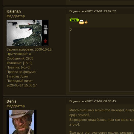
Kaishan
Поделиться
2024-03-01 13:09:52
Модератор
0
Зарегистрирован
: 2009-10-12
Приглашений:
0
Сообщений:
2983
Уважение:
[+8/-0]
Позитив:
[+5/-0]
Провел на форуме:
1 месяц 3 дня
Последний визит:
2026-05-14 15:36:27
Denis
Поделиться
2024-03-02 08:35:45
Модератор
Много смешных моментов выходит, в игре
орды зомбей.
В процессе когда бьешь, там три фазы ко
это с4.
Еще до этого тоже совет нашел, залезат