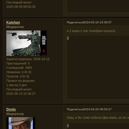
Последний визит:
2025-08-09 08:05:29
Kaishan
Поделиться
2024-03-19 23:38:57
Модератор
я 2 мира 2 зов тенебрии прошел)
0
Зарегистрирован
: 2009-10-12
Приглашений:
0
Сообщений:
2983
Уважение:
[+8/-0]
Позитив:
[+5/-0]
Провел на форуме:
1 месяц 3 дня
Последний визит:
2026-05-14 15:36:27
Denis
Поделиться
2024-03-20 09:03:27
Модератор
Грац, я бы тоже побегал Два мира, но не
0