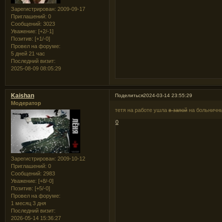
Зарегистрирован
: 2009-09-17
Приглашений:
0
Сообщений:
3023
Уважение:
[+2/-1]
Позитив:
[+1/-0]
Провел на форуме:
5 дней 21 час
Последний визит:
2025-08-09 08:05:29
Kaishan
Поделиться
2024-03-14 23:55:29
Модератор
тетя на работе ушла
в запой
на больничны
0
Зарегистрирован
: 2009-10-12
Приглашений:
0
Сообщений:
2983
Уважение:
[+8/-0]
Позитив:
[+5/-0]
Провел на форуме:
1 месяц 3 дня
Последний визит:
2026-05-14 15:36:27