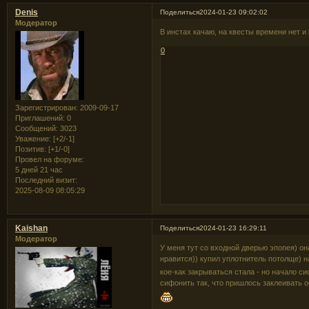
Denis
Поделиться
2024-01-23 09:02:02
Модератор
В инстах качаю, на квесты времени нет 
0
Зарегистрирован
: 2009-09-17
Приглашений:
0
Сообщений:
3023
Уважение:
[+2/-1]
Позитив:
[+1/-0]
Провел на форуме:
5 дней 21 час
Последний визит:
2025-08-09 08:05:29
Kaishan
Поделиться
2024-01-23 16:29:11
Модератор
У меня тут со входной дверью эпопея) она
нравится)) купил уплотнитель потолще) н
кое-как закрываться стала - но начало с
сифонить так, что пришлось заклеивать 