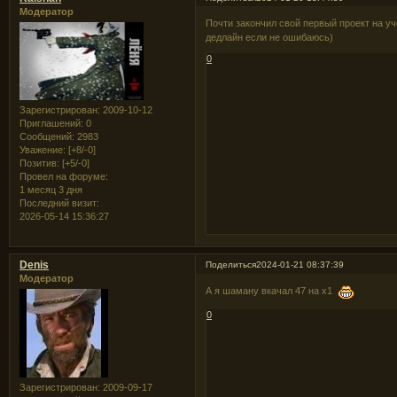
Модератор
Почти закончил свой первый проект на уч
дедлайн если не ошибаюсь)
0
Зарегистрирован
: 2009-10-12
Приглашений:
0
Сообщений:
2983
Уважение:
[+8/-0]
Позитив:
[+5/-0]
Провел на форуме:
1 месяц 3 дня
Последний визит:
2026-05-14 15:36:27
Denis
Поделиться
2024-01-21 08:37:39
Модератор
А я шаману вкачал 47 на х1
0
Зарегистрирован
: 2009-09-17