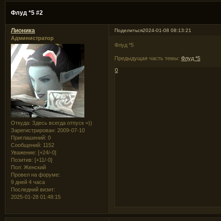
Флуд *5 #2
Лионика
Поделиться
2024-01-08 08:13:21
Администратор
Флуд *5
Предыдущая часть темы:
Флуд *5
0
Откуда:
Здесь всегда отпуск =))
Зарегистрирован
: 2009-07-10
Приглашений:
0
Сообщений:
1152
Уважение:
[+24/-0]
Позитив:
[+11/-0]
Пол:
Женский
Провел на форуме:
9 дней 4 часа
Последний визит:
2025-01-28 01:48:15