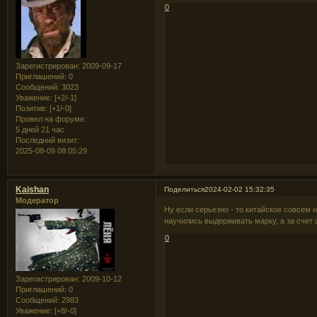
0
Зарегистрирован
: 2009-09-17
Приглашений:
0
Сообщений:
3023
Уважение:
[+2/-1]
Позитив:
[+1/-0]
Провел на форуме:
5 дней 21 час
Последний визит:
2025-08-09 08:05:29
Kaishan
Поделиться
2024-02-02 15:32:35
Модератор
Ну если серьезно - то китайское совсем 
научились выдерживать марку, а за счет
0
Зарегистрирован
: 2009-10-12
Приглашений:
0
Сообщений:
2983
Уважение:
[+8/-0]