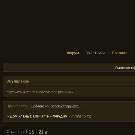
Форум
Участники
Правила
Активные т
Объявление
http://www.la2forum.ru/showthread.php?t=9679
Привет, Гость!
Войдите
или
зарегистрируйтесь
.
»
Дом клана DarkFlame
»
Флудим
»
Флуд *5 #2
Страница:
1
2
3
…
21
»