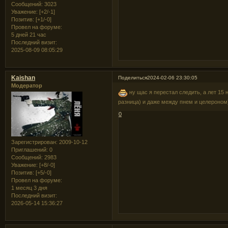
Сообщений:
3023
Уважение:
[+2/-1]
Позитив:
[+1/-0]
Провел на форуме:
5 дней 21 час
Последний визит:
2025-08-09 08:05:29
Kaishan
Поделиться
2024-02-06 23:30:05
Модератор
ну щас я перестал следить, а лет 15 
разница) и даже между пнем и целероном)
0
Зарегистрирован
: 2009-10-12
Приглашений:
0
Сообщений:
2983
Уважение:
[+8/-0]
Позитив:
[+5/-0]
Провел на форуме:
1 месяц 3 дня
Последний визит:
2026-05-14 15:36:27