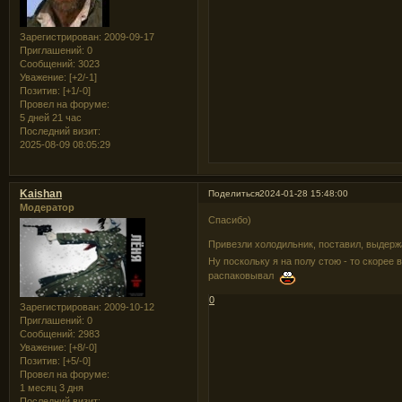
Зарегистрирован
: 2009-09-17
Приглашений:
0
Сообщений:
3023
Уважение:
[+2/-1]
Позитив:
[+1/-0]
Провел на форуме:
5 дней 21 час
Последний визит:
2025-08-09 08:05:29
Kaishan
Поделиться
2024-01-28 15:48:00
Модератор
Спасибо)
Привезли холодильник, поставил, выдерж
Ну поскольку я на полу стою - то скорее 
распаковывал
0
Зарегистрирован
: 2009-10-12
Приглашений:
0
Сообщений:
2983
Уважение:
[+8/-0]
Позитив:
[+5/-0]
Провел на форуме:
1 месяц 3 дня
Последний визит: