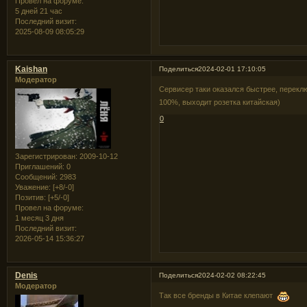
Провел на форуме:
5 дней 21 час
Последний визит:
2025-08-09 08:05:29
Kaishan
Поделиться
2024-02-01 17:10:05
Модератор
Сервисер таки оказался быстрее, перекл
100%, выходит розетка китайская)
0
Зарегистрирован
: 2009-10-12
Приглашений:
0
Сообщений:
2983
Уважение:
[+8/-0]
Позитив:
[+5/-0]
Провел на форуме:
1 месяц 3 дня
Последний визит:
2026-05-14 15:36:27
Denis
Поделиться
2024-02-02 08:22:45
Модератор
Так все бренды в Китае клепают