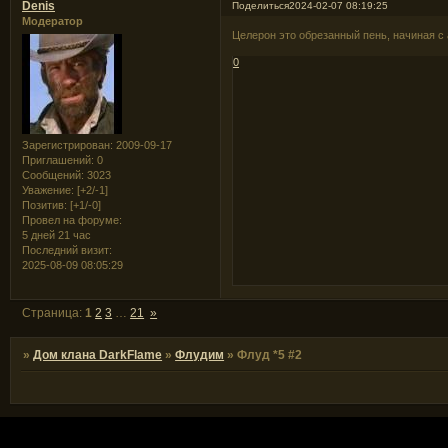
Denis
Поделиться
2024-02-07 08:19:25
Модератор
Целерон это обрезанный пень, начиная с
0
Зарегистрирован
: 2009-09-17
Приглашений:
0
Сообщений:
3023
Уважение:
[+2/-1]
Позитив:
[+1/-0]
Провел на форуме:
5 дней 21 час
Последний визит:
2025-08-09 08:05:29
Страница:
1
2
3
…
21
»
»
Дом клана DarkFlame
»
Флудим
»
Флуд *5 #2