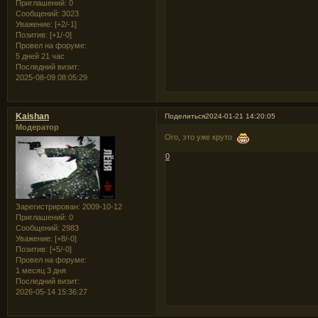
Приглашений:
0
Сообщений:
3023
Уважение:
[+2/-1]
Позитив:
[+1/-0]
Провел на форуме:
5 дней 21 час
Последний визит:
2025-08-09 08:05:29
Kaishan
Поделиться
2024-01-21 14:20:05
Модератор
Ого, это уже круто
0
Зарегистрирован
: 2009-10-12
Приглашений:
0
Сообщений:
2983
Уважение:
[+8/-0]
Позитив:
[+5/-0]
Провел на форуме:
1 месяц 3 дня
Последний визит:
2026-05-14 15:36:27