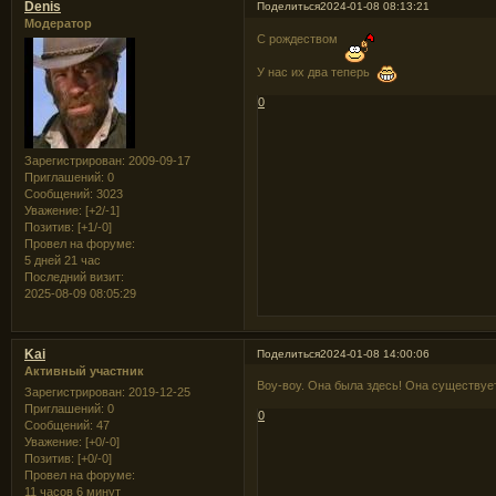
Denis
Поделиться
2024-01-08 08:13:21
Модератор
С рождеством
У нас их два теперь
0
Зарегистрирован
: 2009-09-17
Приглашений:
0
Сообщений:
3023
Уважение:
[+2/-1]
Позитив:
[+1/-0]
Провел на форуме:
5 дней 21 час
Последний визит:
2025-08-09 08:05:29
Kai
Поделиться
2024-01-08 14:00:06
Активный участник
Воу-воу. Она была здесь! Она существу
Зарегистрирован
: 2019-12-25
Приглашений:
0
0
Сообщений:
47
Уважение:
[+0/-0]
Позитив:
[+0/-0]
Провел на форуме:
11 часов 6 минут