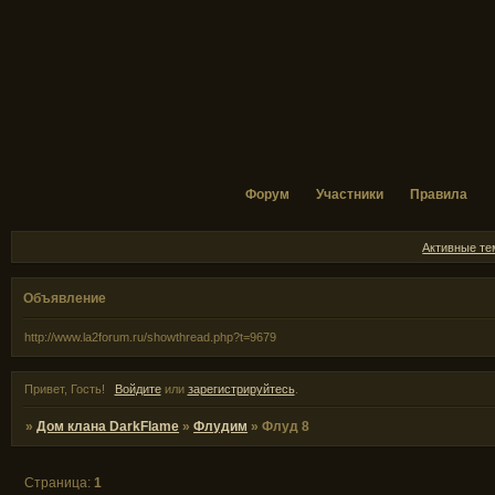
Форум
Участники
Правила
Активные т
Объявление
http://www.la2forum.ru/showthread.php?t=9679
Привет, Гость!
Войдите
или
зарегистрируйтесь
.
»
Дом клана DarkFlame
»
Флудим
»
Флуд 8
Страница:
1