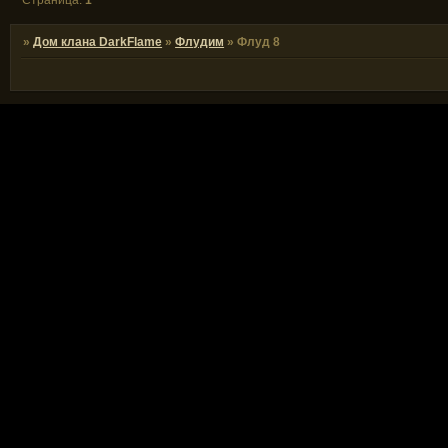
Страница:
1
»
Дом клана DarkFlame
»
Флудим
»
Флуд 8