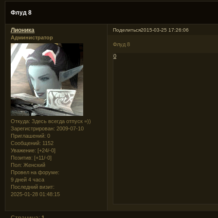
Флуд 8
Лионика
Поделиться
2015-03-25 17:26:06
Администратор
Флуд 8
0
Откуда:
Здесь всегда отпуск =))
Зарегистрирован
: 2009-07-10
Приглашений:
0
Сообщений:
1152
Уважение:
[+24/-0]
Позитив:
[+11/-0]
Пол:
Женский
Провел на форуме:
9 дней 4 часа
Последний визит:
2025-01-28 01:48:15