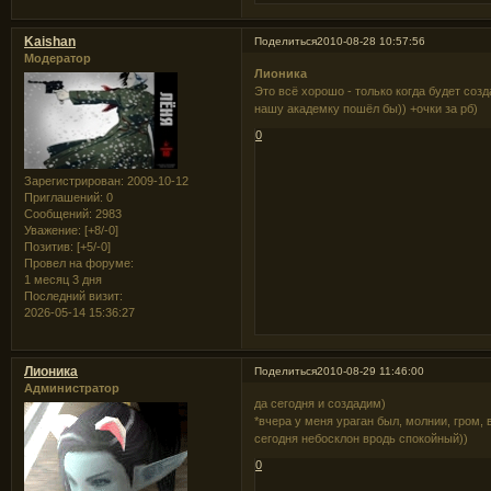
Kaishan
Поделиться
2010-08-28 10:57:56
Модератор
Лионика
Это всё хорошо - только когда будет созда
нашу академку пошёл бы)) +очки за рб)
0
Зарегистрирован
: 2009-10-12
Приглашений:
0
Сообщений:
2983
Уважение:
[+8/-0]
Позитив:
[+5/-0]
Провел на форуме:
1 месяц 3 дня
Последний визит:
2026-05-14 15:36:27
Лионика
Поделиться
2010-08-29 11:46:00
Администратор
да сегодня и создадим)
*вчера у меня ураган был, молнии, гром
сегодня небосклон вродь спокойный))
0