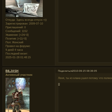
Откуда:
Здесь всегда отпуск =))
Зарегистрирован
: 2009-07-10
Приглашений:
0
Сообщений:
1152
Уважение:
[+24/-0]
Позитив:
[+11/-0]
Пол:
Женский
Провел на форуме:
9 дней 4 часа
Последний визит:
2025-01-28 01:48:15
BILJASH
Поделиться
2010-09-15 08:36:05
Активный участник
Леня, ты из клана ушел потому что полн
0