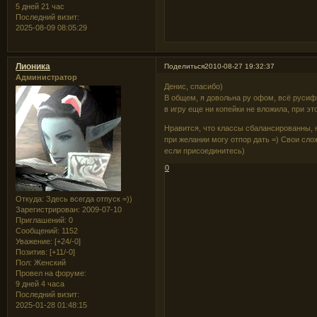
5 дней 21 час
Последний визит:
2025-08-09 08:05:29
Лионика
Поделиться
2010-08-27 19:32:37
Администратор
Денис, спасибо)
В общем, я довольна ру офом, всё русиф
в игру еще ни копейки не вложила, при э
Нравится, что классы сбалансированны, н
при желании могу отпор дать =) Свои слож
если присоединитесь)
0
Откуда:
Здесь всегда отпуск =))
Зарегистрирован
: 2009-07-10
Приглашений:
0
Сообщений:
1152
Уважение:
[+24/-0]
Позитив:
[+11/-0]
Пол:
Женский
Провел на форуме:
9 дней 4 часа
Последний визит:
2025-01-28 01:48:15