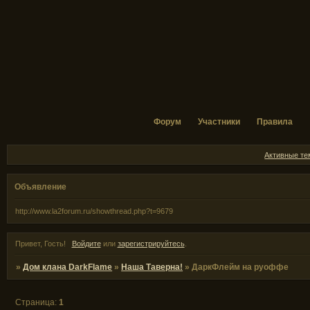
Форум
Участники
Правила
Активные т
Объявление
http://www.la2forum.ru/showthread.php?t=9679
Привет, Гость!
Войдите
или
зарегистрируйтесь
.
»
Дом клана DarkFlame
»
Наша Таверна!
»
ДаркФлейм на руоффе
Страница:
1