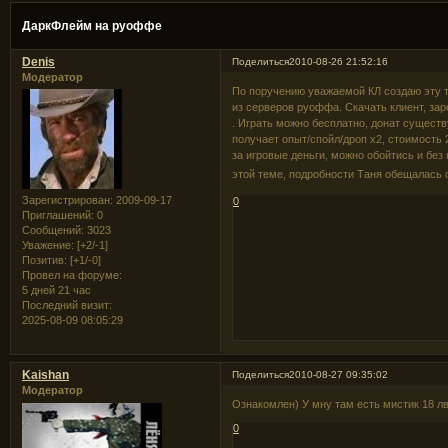
ДаркФлейм на руоффе
Denis
Поделиться
2010-08-26 21:52:16
Модератор
По поручению уважаемой КЛ создаю эту т
из серверов руоффа. Скачать клиент, за
. Играть можно бесплатно, донат существ
получает опыт/спойл/дроп х2, стоимость 
за игровые деньги, можно обойтись и без
этой теме, подробности Таня обещалась 
Зарегистрирован
: 2009-09-17
0
Приглашений:
0
Сообщений:
3023
Уважение:
[+2/-1]
Позитив:
[+1/-0]
Провел на форуме:
5 дней 21 час
Последний визит:
2025-08-09 08:05:29
Kaishan
Поделиться
2010-08-27 09:35:02
Модератор
Ознакомлен) У мну там есть мистик 18 лв
0