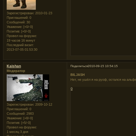
Зарегистрирован
: 2010-01-23
Приглашений:
0
Сообщений:
30
Уважение:
[+0/-0]
Позитив:
[+0/-0]
Провел на форуме:
19 часов 16 минут
Последний визит:
2013-07-05 01:53:30
Kaishan
Поделиться
2010-09-15 10:54:15
Модератор
BILJASH
Нет, не ушёл я на руоф, остался на альф
0
Зарегистрирован
: 2009-10-12
Приглашений:
0
Сообщений:
2983
Уважение:
[+8/-0]
Позитив:
[+5/-0]
Провел на форуме:
1 месяц 3 дня