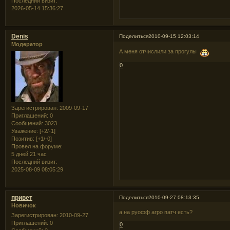
Последний визит:
2026-05-14 15:36:27
Denis
Поделиться
2010-09-15 12:03:14
Модератор
А меня отчислили за прогулы
0
Зарегистрирован
: 2009-09-17
Приглашений:
0
Сообщений:
3023
Уважение:
[+2/-1]
Позитив:
[+1/-0]
Провел на форуме:
5 дней 21 час
Последний визит:
2025-08-09 08:05:29
привет
Поделиться
2010-09-27 08:13:35
Новичок
а на руофф агро патч есть?
Зарегистрирован
: 2010-09-27
Приглашений:
0
0