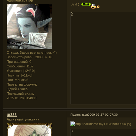
Администратор
Вау! )
0
Откуда:
Здесь всегда отпуск =))
Зарегистрирован
: 2009-07-10
Приглашений:
0
Сообщений:
1152
Уважение:
[+24/-0]
Позитив:
[+11/-0]
Пол:
Женский
Провел на форуме:
9 дней 4 часа
Последний визит:
2025-01-28 01:48:15
ttt333
Поделиться
2009-07-27 02:07:30
Активный участник
0