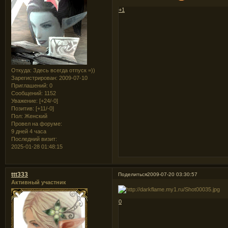
+1
Откуда:
Здесь всегда отпуск =))
Зарегистрирован
: 2009-07-10
Приглашений:
0
Сообщений:
1152
Уважение:
[+24/-0]
Позитив:
[+11/-0]
Пол:
Женский
Провел на форуме:
9 дней 4 часа
Последний визит:
2025-01-28 01:48:15
ttt333
Поделиться
2009-07-20 03:30:57
Активный участник
0