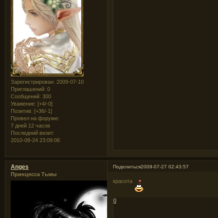
Зарегистрирован
: 2009-07-10
Приглашений:
0
Сообщений:
300
Уважение:
[+4/-0]
Позитив:
[+36/-1]
Провел на форуме:
7 дней 12 часов
Последний визит:
2010-08-24 23:09:06
Anges
Поделиться
2009-07-27 02:43:57
Принцесса Тьмы
красота
0