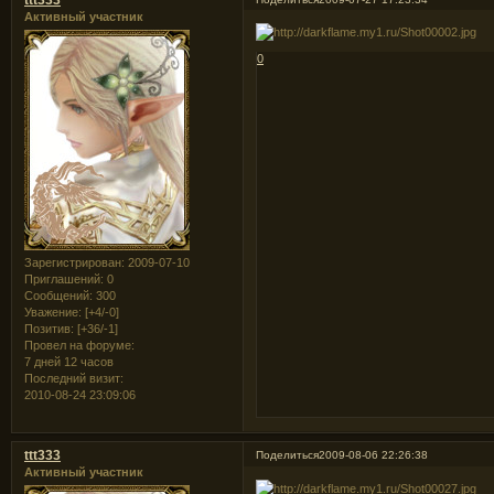
Активный участник
0
Зарегистрирован
: 2009-07-10
Приглашений:
0
Сообщений:
300
Уважение:
[+4/-0]
Позитив:
[+36/-1]
Провел на форуме:
7 дней 12 часов
Последний визит:
2010-08-24 23:09:06
ttt333
Поделиться
2009-08-06 22:26:38
Активный участник