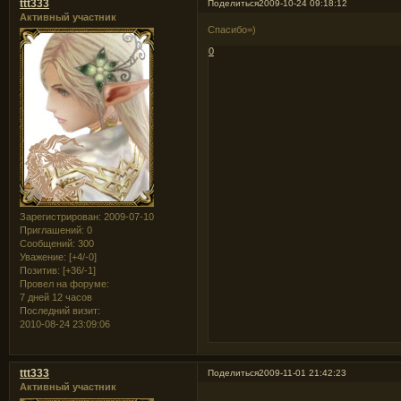
ttt333
Поделиться
2009-10-24 09:18:12
Активный участник
Спасибо=)
0
Зарегистрирован
: 2009-07-10
Приглашений:
0
Сообщений:
300
Уважение:
[+4/-0]
Позитив:
[+36/-1]
Провел на форуме:
7 дней 12 часов
Последний визит:
2010-08-24 23:09:06
ttt333
Поделиться
2009-11-01 21:42:23
Активный участник
.