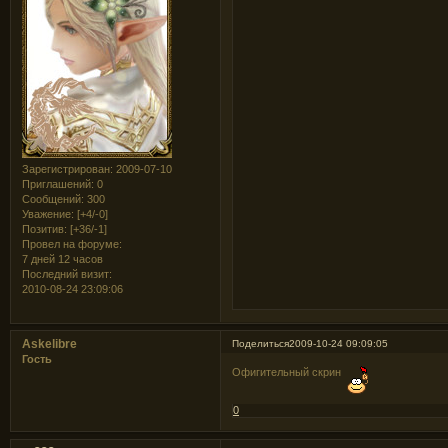
Зарегистрирован
: 2009-07-10
Приглашений:
0
Сообщений:
300
Уважение:
[+4/-0]
Позитив:
[+36/-1]
Провел на форуме:
7 дней 12 часов
Последний визит:
2010-08-24 23:09:06
Askelibre
Поделиться
2009-10-24 09:09:05
Гость
Офигительный скрин
0