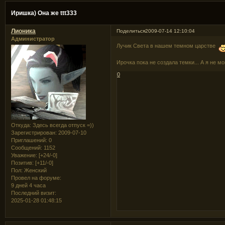
Иришка) Она же ttt333
Лионика
Поделиться
2009-07-14 12:10:04
Администратор
Лучик Света в нашем темном царстве
Ирочка пока не создала темки... А я не м
0
Откуда:
Здесь всегда отпуск =))
Зарегистрирован
: 2009-07-10
Приглашений:
0
Сообщений:
1152
Уважение:
[+24/-0]
Позитив:
[+11/-0]
Пол:
Женский
Провел на форуме:
9 дней 4 часа
Последний визит:
2025-01-28 01:48:15