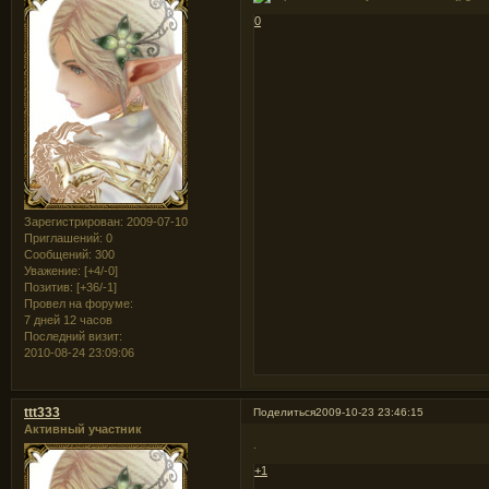
0
Зарегистрирован
: 2009-07-10
Приглашений:
0
Сообщений:
300
Уважение:
[+4/-0]
Позитив:
[+36/-1]
Провел на форуме:
7 дней 12 часов
Последний визит:
2010-08-24 23:09:06
ttt333
Поделиться
2009-10-23 23:46:15
Активный участник
.
+1