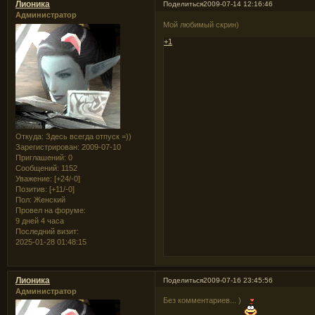
Лионика
Поделиться
2009-07-14 12:16:46
Администратор
Мой любимый скрин)
+1
Откуда:
Здесь всегда отпуск =))
Зарегистрирован
: 2009-07-10
Приглашений:
0
Сообщений:
1152
Уважение:
[+24/-0]
Позитив:
[+11/-0]
Пол:
Женский
Провел на форуме:
9 дней 4 часа
Последний визит:
2025-01-28 01:48:15
Лионика
Поделиться
2009-07-16 23:45:56
Администратор
Без комментариев... )