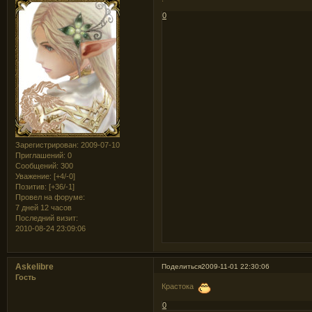
0
Зарегистрирован
: 2009-07-10
Приглашений:
0
Сообщений:
300
Уважение:
[+4/-0]
Позитив:
[+36/-1]
Провел на форуме:
7 дней 12 часов
Последний визит:
2010-08-24 23:09:06
Askelibre
Поделиться
2009-11-01 22:30:06
Гость
Крастока
0