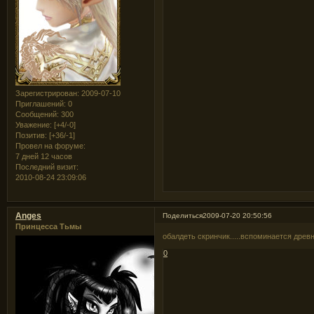
Зарегистрирован
: 2009-07-10
Приглашений:
0
Сообщений:
300
Уважение:
[+4/-0]
Позитив:
[+36/-1]
Провел на форуме:
7 дней 12 часов
Последний визит:
2010-08-24 23:09:06
Anges
Поделиться
2009-07-20 20:50:56
Принцесса Тьмы
обалдеть скринчик.....вспоминается древн
0