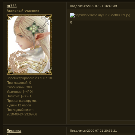
ttt333
Поделиться
2009-07-21 16:48:39
Активный участник
0
Зарегистрирован
: 2009-07-10
Приглашений:
0
Сообщений:
300
Уважение:
[+4/-0]
Позитив:
[+36/-1]
Провел на форуме:
7 дней 12 часов
Последний визит:
2010-08-24 23:09:06
Лионика
Поделиться
2009-07-21 20:55:21