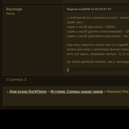
Razorage
Поделиться
2009-11-03 02:07:07
Гость
с этой кисой все скриниться хотят.. можн
прайс лист:
скрин с кисой (для всех) - 2000а;
скрин с кисой (детям и пенсионерам) - 10
скрин с кисой (красивым девушкам) - бес
еще кису украсить можно как-то и задний 
можно растяжку с зеленным фоном повесит
нить сет одеть, например таллум.. О_О ки
3ы такой идейный человек, как я, пропада
0
Страница:
1
»
Дом клана DarkFlame
»
История: Скрины наших чаров
»
Иришка) Она 