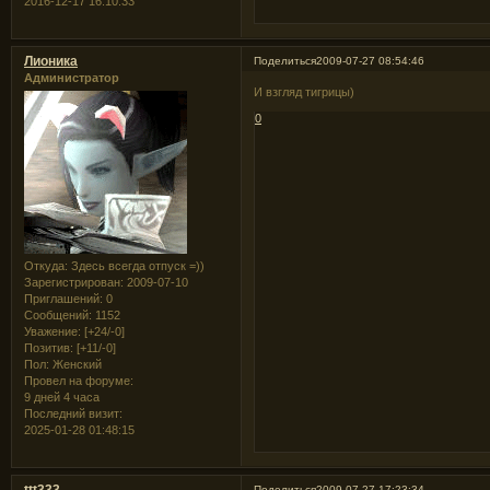
2016-12-17 16:10:33
Лионика
Поделиться
2009-07-27 08:54:46
Администратор
И взгляд тигрицы)
0
Откуда:
Здесь всегда отпуск =))
Зарегистрирован
: 2009-07-10
Приглашений:
0
Сообщений:
1152
Уважение:
[+24/-0]
Позитив:
[+11/-0]
Пол:
Женский
Провел на форуме:
9 дней 4 часа
Последний визит:
2025-01-28 01:48:15
ttt333
Поделиться
2009-07-27 17:23:34