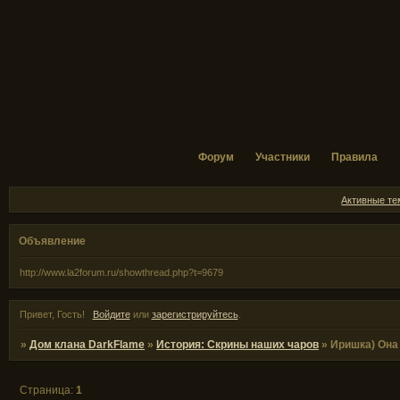
Форум
Участники
Правила
Активные т
Объявление
http://www.la2forum.ru/showthread.php?t=9679
Привет, Гость!
Войдите
или
зарегистрируйтесь
.
»
Дом клана DarkFlame
»
История: Скрины наших чаров
»
Иришка) Она 
Страница:
1