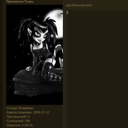
Принцесса Тьмы
футбольный мяч)
0
Откуда:
Владимир
Зарегистрирован
: 2009-07-12
Приглашений:
0
Сообщений:
298
Уважение:
[+18/-0]