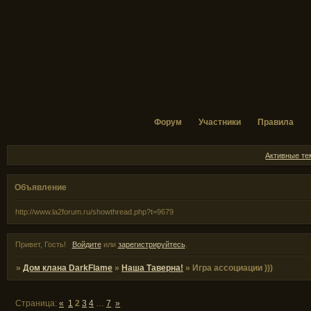
Форум
Участники
Правила
Активные т
Объявление
http://www.la2forum.ru/showthread.php?t=9679
Привет, Гость!
Войдите
или
зарегистрируйтесь
.
»
Дом клана DarkFlame
»
Наша Таверна!
»
Игра ассоциации )))
Страница:
«
1
2
3
4
…
7
»