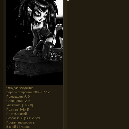
Откуда:
Владимир
Зарегистрирован
: 2009-07-12
Приглашений:
0
Сообщений:
298
Уважение:
[+18/-0]
Позитив:
[+9/-1]
Пол:
Женский
Возраст:
35
[1991-06-22]
Провел на форуме:
5 дней 14 часов