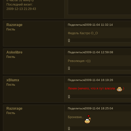
6 часов 31 минуту
Последний визит:
2009-12-13 21:29:43
Razorage
Поделиться
2009-11-04 11:32:14
Гость
Фидель Кастро О_О
0
Askelibre
Поделиться
2009-11-04 12:59:08
Гость
Революция =)))
0
xBlumx
Поделиться
2009-11-04 16:19:26
Гость
Ленин (ничего, что я тут влезла
)
0
Razorage
Поделиться
2009-11-04 18:25:04
Гость
Броневик..
0