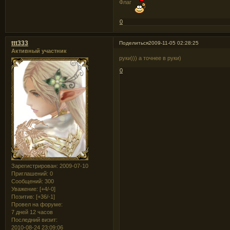
Флаг
0
ttt333
Поделиться
2009-11-05 02:28:25
Активный участник
руки))) а точнее в руки)
0
Зарегистрирован
: 2009-07-10
Приглашений:
0
Сообщений:
300
Уважение:
[+4/-0]
Позитив:
[+36/-1]
Провел на форуме:
7 дней 12 часов
Последний визит:
2010-08-24 23:09:06