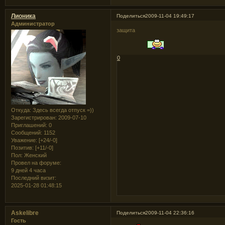
Лионика
Поделиться
2009-11-04 19:49:17
Администратор
защита
0
Откуда:
Здесь всегда отпуск =))
Зарегистрирован
: 2009-07-10
Приглашений:
0
Сообщений:
1152
Уважение:
[+24/-0]
Позитив:
[+11/-0]
Пол:
Женский
Провел на форуме:
9 дней 4 часа
Последний визит:
2025-01-28 01:48:15
Askelibre
Поделиться
2009-11-04 22:36:16
Гость