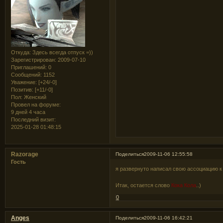
Откуда:
Здесь всегда отпуск =))
Зарегистрирован
: 2009-07-10
Приглашений:
0
Сообщений:
1152
Уважение:
[+24/-0]
Позитив:
[+11/-0]
Пол:
Женский
Провел на форуме:
9 дней 4 часа
Последний визит:
2025-01-28 01:48:15
Razorage
Поделиться
2009-11-06 12:55:58
Гость
я развернуто написал свою ассоциацию к
Итак, остается слово
Кока Кола
..)
0
Anges
Поделиться
2009-11-06 16:42:21