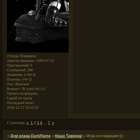
Откуда:
Владимир
Зарегистрирован
: 2009-07-12
Приглашений:
0
Сообщений:
298
Уважение:
[+18/-0]
Позитив:
[+9/-1]
Пол:
Женский
Возраст:
35
[1991-06-22]
Провел на форуме:
5 дней 14 часов
Последний визит:
2016-12-17 16:10:33
Страница:
«
1
2
3
4
…
7
»
»
Дом клана DarkFlame
»
Наша Таверна!
»
Игра ассоциации )))