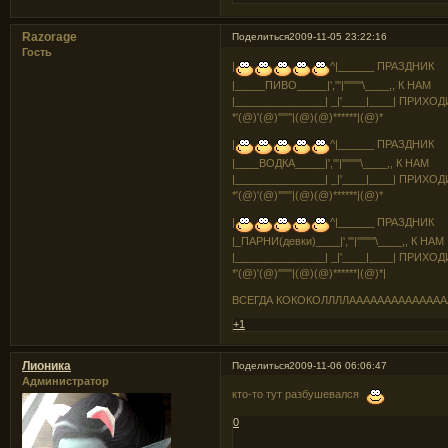
Razorage
Поделиться
2009-11-05 23:22:16
Гость
|
^|______ ПРАЗДНИК
|_____ПИВО_____|','''|'''''''''\____,, К НАМ
|_______________| _|'____|____| ПРИХО
*'(@)'(@)'''''''|(@)(@)******|(@)*
|
^|______ ПРАЗДНИК
|____ВОДКА_____|','''|'''''''''\____,, К НАМ
|_______________| _|'____|____| ПРИХО
*'(@)'(@)'''''''|(@)(@)******|(@)*
|
^|______ ПРАЗДНИК
|_ПАРНИ(девки)____|','''|'''''''''\____,, К НАМ
|_______________| _|'____|____| ПРИХО
*'(@)'(@)'''''''|(@)(@)******|(@)*|
ВСЕГДА КОКОКОЛЛЛЛААААААААААААААААА
+1
Лионика
Поделиться
2009-11-06 06:06:47
Администратор
кто-то тут разбушевался
0