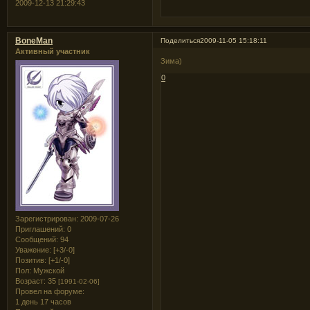
2009-12-13 21:29:43
BoneMan
Поделиться
2009-11-05 15:18:11
Активный участник
Зима)
0
Зарегистрирован
: 2009-07-26
Приглашений:
0
Сообщений:
94
Уважение:
[+3/-0]
Позитив:
[+1/-0]
Пол:
Мужской
Возраст:
35
[1991-02-06]
Провел на форуме:
1 день 17 часов