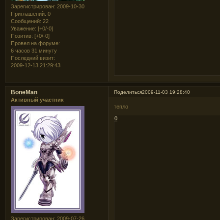
Зарегистрирован
: 2009-10-30
Приглашений:
0
Сообщений:
22
Уважение:
[+0/-0]
Позитив:
[+0/-0]
Провел на форуме:
6 часов 31 минуту
Последний визит:
2009-12-13 21:29:43
BoneMan
Поделиться
2009-11-03 19:28:40
Активный участник
тепло
0
Зарегистрирован
: 2009-07-26