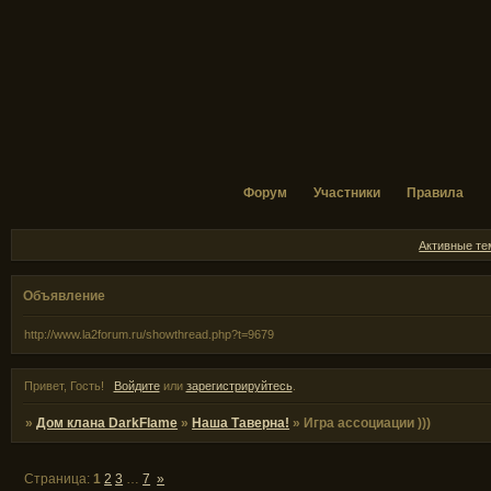
Форум
Участники
Правила
Активные т
Объявление
http://www.la2forum.ru/showthread.php?t=9679
Привет, Гость!
Войдите
или
зарегистрируйтесь
.
»
Дом клана DarkFlame
»
Наша Таверна!
»
Игра ассоциации )))
Страница:
1
2
3
…
7
»