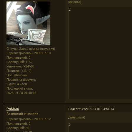
красота)
0
Откуда:
Здесь всегда отпуск =))
Зарегистрирован
: 2009-07-10
Приглашений:
0
Сообщений:
1152
Уважение:
[+24/-0]
Позитив:
[+11/-0]
Пол:
Женский
Провел на форуме:
9 дней 4 часа
Последний визит:
2025-01-28 01:48:15
РоМы4
Поделиться
2009-11-01 04:51:14
Активный участник
Девушки)))
Зарегистрирован
: 2009-07-12
Приглашений:
0
0
Сообщений:
39