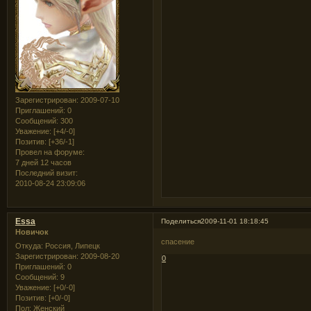
Зарегистрирован
: 2009-07-10
Приглашений:
0
Сообщений:
300
Уважение:
[+4/-0]
Позитив:
[+36/-1]
Провел на форуме:
7 дней 12 часов
Последний визит:
2010-08-24 23:09:06
Essa
Поделиться
2009-11-01 18:18:45
Новичок
спасение
Откуда:
Россия, Липецк
Зарегистрирован
: 2009-08-20
0
Приглашений:
0
Сообщений:
9
Уважение:
[+0/-0]
Позитив:
[+0/-0]
Пол:
Женский