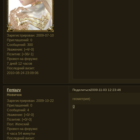
Зарегистрирован
: 2009-07-10
Приглашений:
0
Сообщений:
300
Уважение:
[+4/-0]
Позитив:
[+36/-1]
Провел на форуме:
7 дней 12 часов
Последний визит:
2010-08-24 23:09:06
Fentazy
Поделиться
2009-11-03 12:23:46
Новичок
геометрия)
Зарегистрирован
: 2009-10-22
Приглашений:
0
0
Сообщений:
4
Уважение:
[+0/-0]
Позитив:
[+0/-0]
Пол:
Женский
Провел на форуме:
4 часа 54 минуты
Последний визит: