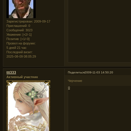
Зарегистрирован
: 2009-09-17
Приглашений:
0
Сообщений:
3023
Уважение:
[+2/-1]
Позитив:
[+1/-0]
Провел на форуме:
5 дней 21 час
Последний визит:
2025-08-09 08:05:29
ttt333
Поделиться
2009-11-03 14:50:20
Активный участник
Черчение
0