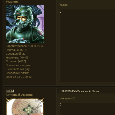
Участник
пожар
0
Зарегистрирован
: 2009-10-30
Приглашений:
0
Сообщений:
22
Уважение:
[+0/-0]
Позитив:
[+0/-0]
Провел на форуме:
6 часов 31 минуту
Последний визит:
2009-12-13 21:29:43
ttt333
Поделиться
2009-11-01 17:57:19
Активный участник
пожарники))
0