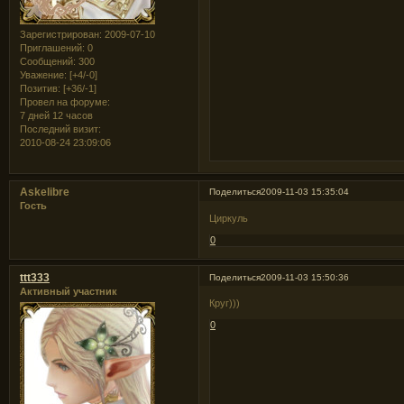
Зарегистрирован
: 2009-07-10
Приглашений:
0
Сообщений:
300
Уважение:
[+4/-0]
Позитив:
[+36/-1]
Провел на форуме:
7 дней 12 часов
Последний визит:
2010-08-24 23:09:06
Askelibre
Поделиться
2009-11-03 15:35:04
Гость
Циркуль
0
ttt333
Поделиться
2009-11-03 15:50:36
Активный участник
Круг)))
0