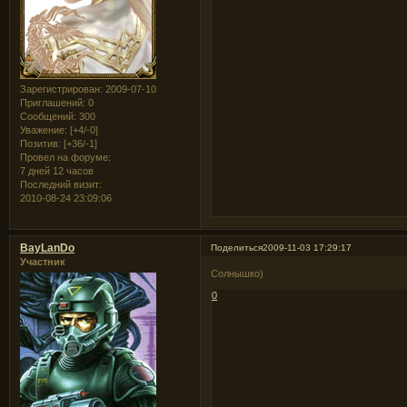
Зарегистрирован
: 2009-07-10
Приглашений:
0
Сообщений:
300
Уважение:
[+4/-0]
Позитив:
[+36/-1]
Провел на форуме:
7 дней 12 часов
Последний визит:
2010-08-24 23:09:06
BayLanDo
Поделиться
2009-11-03 17:29:17
Участник
Солнышко)
0