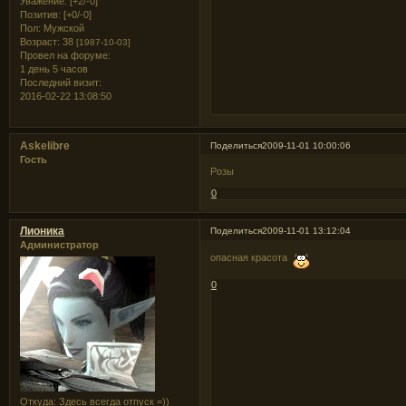
Уважение:
[+2/-0]
Позитив:
[+0/-0]
Пол:
Мужской
Возраст:
38
[1987-10-03]
Провел на форуме:
1 день 5 часов
Последний визит:
2016-02-22 13:08:50
Askelibre
Поделиться
2009-11-01 10:00:06
Гость
Розы
0
Лионика
Поделиться
2009-11-01 13:12:04
Администратор
опасная красота
0
Откуда:
Здесь всегда отпуск =))