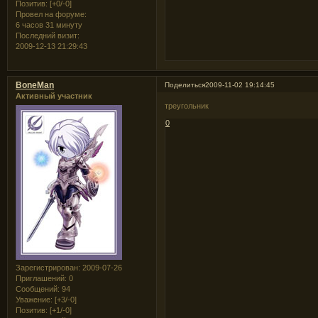
Позитив:
[+0/-0]
Провел на форуме:
6 часов 31 минуту
Последний визит:
2009-12-13 21:29:43
BoneMan
Поделиться
2009-11-02 19:14:45
Активный участник
треугольник
0
Зарегистрирован
: 2009-07-26
Приглашений:
0
Сообщений:
94
Уважение:
[+3/-0]
Позитив:
[+1/-0]