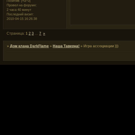
Позитив:
[+0/-0]
Провел на форуме:
2 часа 40 минут
Последний визит:
2010-04-15 16:26:38
Страница:
1
2
3
…
7
»
»
Дом клана DarkFlame
»
Наша Таверна!
»
Игра ассоциации )))