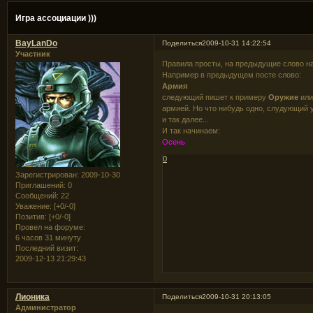
Игра ассоциации )))
BayLanDo
Поделиться
2009-10-31 14:22:54
Участник
Правила просты, на предыдущие слово на
Например в предыдущем посте слово:
Армия
следующий пишет к примеру
Оружие
ил
армией. Но что нибудь одно, слудующий
и так далее...
И так начинаем:
Осень
0
Зарегистрирован
: 2009-10-30
Приглашений:
0
Сообщений:
22
Уважение:
[+0/-0]
Позитив:
[+0/-0]
Провел на форуме:
6 часов 31 минуту
Последний визит:
2009-12-13 21:29:43
Лионика
Поделиться
2009-10-31 20:13:05
Администратор