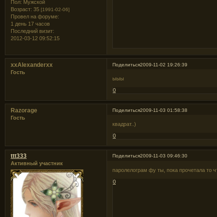
Пол:
Мужской
Возраст:
35
[1991-02-06]
Провел на форуме:
1 день 17 часов
Последний визит:
2012-03-12 09:52:15
xxAlexanderxx
Поделиться
2009-11-02 19:26:39
Гость
ыыы
0
Razorage
Поделиться
2009-11-03 01:58:38
Гость
квадрат..)
0
ttt333
Поделиться
2009-11-03 09:46:30
Активный участник
паролелограм фу ты, пока прочетала то ч
0