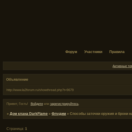
Форум
Участники
Правила
Активные т
Объявление
http://www.la2forum.ru/showthread.php?t=9679
Привет, Гость!
Войдите
или
зарегистрируйтесь
.
»
Дом клана DarkFlame
»
Флудим
»
Способы заточки оружия и брони н
Страница:
1