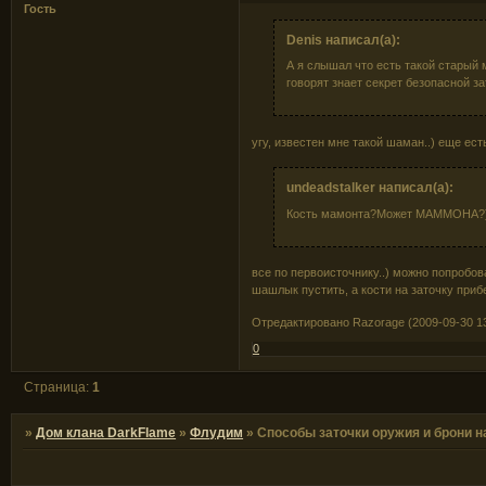
Гость
Denis написал(а):
А я слышал что есть такой старый
говорят знает секрет безопасной за
угу, известен мне такой шаман..) еще есть
undeadstalker написал(а):
Кость мамонта?Может МАММОНА?)
все по первоисточнику..) можно попробов
шашлык пустить, а кости на заточку приб
Отредактировано Razorage (2009-09-30 13
0
Страница:
1
»
Дом клана DarkFlame
»
Флудим
»
Способы заточки оружия и брони н