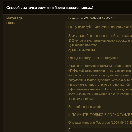
Способы заточки оружия и брони народов мира..)
Razorage
Поделиться
2009-09-30 09:45:40
Гость
начну пожалуй..) мне очень понравился с
Значит так. Для стопроцентной заточки н
1) 2 литра менстуальной крови сорокол
2) Шаманский бубен
3) Кость мамонта
Обряд проводится в полнолуние.
Итак, в полнолуние снимаем с перса вол
КПИ-шной девственницы, там самым мы за
клацаем на заточке и наводим на оружие
безудержно махая бубеном. Это особый р
привыкает к присутствию заточки на нём.
официальный шаман НЦ софта, каждая ми
кость мамонта и нажимаем ею на клавише
заточку и оружие).
Вот собственно и всё.
И ПОМНИТЕ- ТОЛЬКО В ПОЛНОЛУНИЕ!!!
Отредактировано Razorage (2009-09-30 11
0