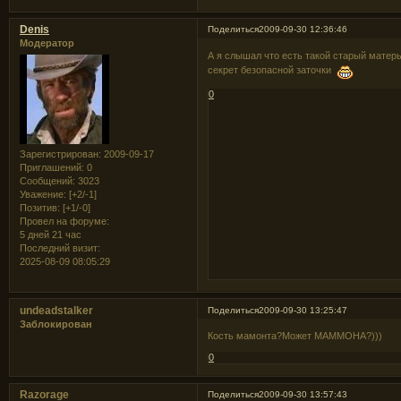
Denis
Поделиться
2009-09-30 12:36:46
Модератор
А я слышал что есть такой старый матер
секрет безопасной заточки
0
Зарегистрирован
: 2009-09-17
Приглашений:
0
Сообщений:
3023
Уважение:
[+2/-1]
Позитив:
[+1/-0]
Провел на форуме:
5 дней 21 час
Последний визит:
2025-08-09 08:05:29
undeadstalker
Поделиться
2009-09-30 13:25:47
Заблокирован
Кость мамонта?Может МАММОНА?)))
0
Razorage
Поделиться
2009-09-30 13:57:43