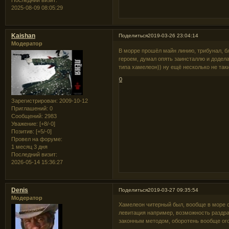
Последний визит:
2025-08-09 08:05:29
Kaishan
Поделиться
2019-03-26 23:04:14
Модератор
В морре прошёл майн линию, трибунал, бл
героем, думал опять заинсталлю и додела
типа хамелеон)) ну ещё несколько не та
0
Зарегистрирован
: 2009-10-12
Приглашений:
0
Сообщений:
2983
Уважение:
[+8/-0]
Позитив:
[+5/-0]
Провел на форуме:
1 месяц 3 дня
Последний визит:
2026-05-14 15:36:27
Denis
Поделиться
2019-03-27 09:35:54
Модератор
Хамелеон читерный был, вообще в море 
левитация например, возможность раздрак
законным методом, оборотень вообще о