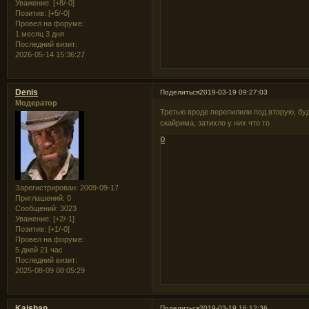
Уважение:
[+8/-0]
Позитив:
[+5/-0]
Провел на форуме:
1 месяц 3 дня
Последний визит:
2026-05-14 15:36:27
Denis
Поделиться
2019-03-19 09:27:03
Модератор
Третью вроде перепилили под вторую, бу
скайрима, затихло у них что то
0
Зарегистрирован
: 2009-09-17
Приглашений:
0
Сообщений:
3023
Уважение:
[+2/-1]
Позитив:
[+1/-0]
Провел на форуме:
5 дней 21 час
Последний визит:
2025-08-09 08:05:29
Kaishan
Поделиться
2019-03-19 16:12:36