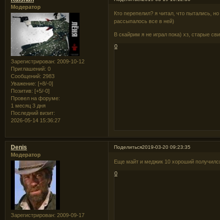
Модератор
Кто перепелил? я читал, что пытались, но
рассыпалось все в ней)
В скайрим я не играл пока) хз, старые св
0
Зарегистрирован
: 2009-10-12
Приглашений:
0
Сообщений:
2983
Уважение:
[+8/-0]
Позитив:
[+5/-0]
Провел на форуме:
1 месяц 3 дня
Последний визит:
2026-05-14 15:36:27
Denis
Поделиться
2019-03-20 09:23:35
Модератор
Еще майт и меджик 10 хороший получился
0
Зарегистрирован
: 2009-09-17