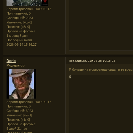
Зарегистрирован
: 2009-10-12
Приглашений:
0
Сообщений:
2983
Уважение:
[+8/-0]
Позитив:
[+5/-0]
Провел на форуме:
1 месяц 3 дня
Последний визит:
2026-05-14 15:36:27
Denis
Поделиться
2019-03-26 10:15:03
Модератор
Я больше на морровинде сидел в те врем
0
Зарегистрирован
: 2009-09-17
Приглашений:
0
Сообщений:
3023
Уважение:
[+2/-1]
Позитив:
[+1/-0]
Провел на форуме:
5 дней 21 час