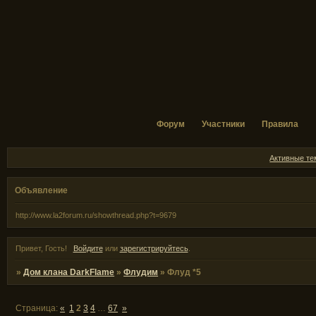
Форум
Участники
Правила
Активные т
Объявление
http://www.la2forum.ru/showthread.php?t=9679
Привет, Гость!
Войдите
или
зарегистрируйтесь
.
»
Дом клана DarkFlame
»
Флудим
»
Флуд *5
Страница:
«
1
2
3
4
…
67
»