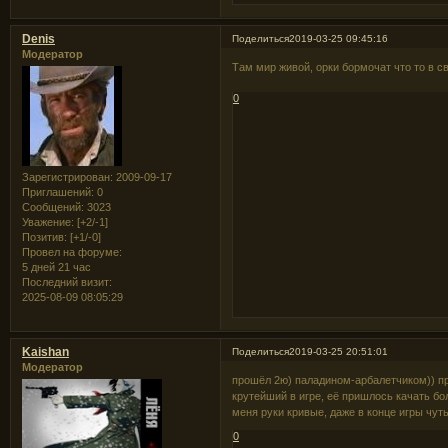
Denis
Поделиться
2019-03-25 09:45:16
Модератор
Там мир живой, орки бормочат что то в 
0
Зарегистрирован
: 2009-09-17
Приглашений:
0
Сообщений:
3023
Уважение:
[+2/-1]
Позитив:
[+1/-0]
Провел на форуме:
5 дней 21 час
Последний визит:
2025-08-09 08:05:29
Kaishan
Поделиться
2019-03-25 20:51:01
Модератор
прошёл 2ю) паладином-арбалетчиком)) пр
крутейший в игре, её пришлось качать бо
меня руки кривые, даже в конце игры чут
0