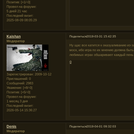
Позитив:
[+1/-0]
Провел на форуме:
5 дней 21 час
Последний визит:
2025-08-09 08:05:29
Kaishan
Поделиться
2019-03-31 15:42:35
Модератор
Ну щас все катится к оказуаливанию из-за 
моск, ибо игра по их мнению должна быть
любимых играх обшаривают каждый пень н
0
Зарегистрирован
: 2009-10-12
Приглашений:
0
Сообщений:
2983
Уважение:
[+8/-0]
Позитив:
[+5/-0]
Провел на форуме:
1 месяц 3 дня
Последний визит:
2026-05-14 15:36:27
Denis
Поделиться
2019-04-01 09:32:03
Модератор