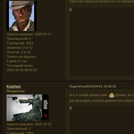
Таня нам закинула вопрос во что поигра
0
Зарегистрирован
: 2009-09-17
Приглашений:
0
Сообщений:
3023
Уважение:
[+2/-1]
Позитив:
[+1/-0]
Провел на форуме:
5 дней 21 час
Последний визит:
2025-08-09 08:05:29
Kaishan
Поделиться
2019-04-01 18:06:18
Модератор
Ага, в своём репертуаре
Думаю, во ч
раз проходить нельзя) диабла чето перес
0
Зарегистрирован
: 2009-10-12
Приглашений:
0
Сообщений:
2983