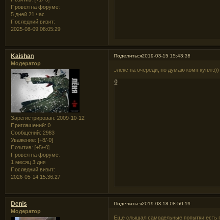
Провел на форуме:
5 дней 21 час
Последний визит:
2025-08-09 08:05:29
Kaishan
Поделиться
2019-03-15 15:43:38
Модератор
элекс на очереди, но думаю комп куплю))
0
Зарегистрирован
: 2009-10-12
Приглашений:
0
Сообщений:
2983
Уважение:
[+8/-0]
Позитив:
[+5/-0]
Провел на форуме:
1 месяц 3 дня
Последний визит:
2026-05-14 15:36:27
Denis
Поделиться
2019-03-18 08:50:19
Модератор
Еще слышал самодельные попытки есть п