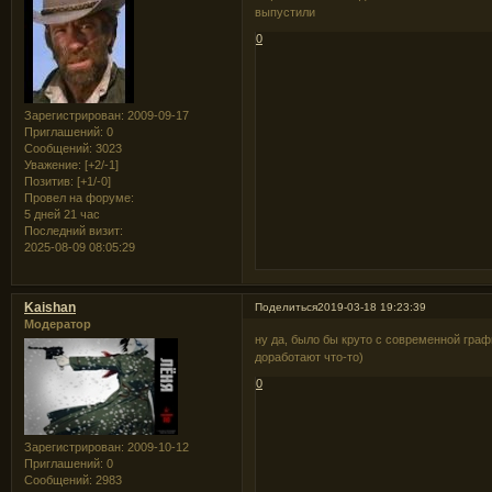
выпустили
0
Зарегистрирован
: 2009-09-17
Приглашений:
0
Сообщений:
3023
Уважение:
[+2/-1]
Позитив:
[+1/-0]
Провел на форуме:
5 дней 21 час
Последний визит:
2025-08-09 08:05:29
Kaishan
Поделиться
2019-03-18 19:23:39
Модератор
ну да, было бы круто с современной графи
доработают что-то)
0
Зарегистрирован
: 2009-10-12
Приглашений:
0
Сообщений:
2983