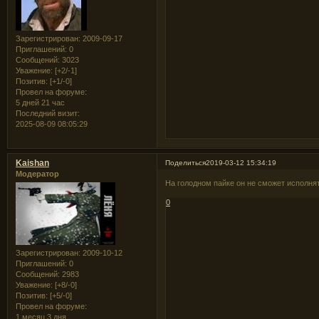
Зарегистрирован
: 2009-09-17
Приглашений:
0
Сообщений:
3023
Уважение:
[+2/-1]
Позитив:
[+1/-0]
Провел на форуме:
5 дней 21 час
Последний визит:
2025-08-09 08:05:29
Kaishan
Поделиться
2019-03-12 15:34:19
Модератор
На голодном пайке он не сможет исполн
0
Зарегистрирован
: 2009-10-12
Приглашений:
0
Сообщений:
2983
Уважение:
[+8/-0]
Позитив:
[+5/-0]
Провел на форуме:
1 месяц 3 дня