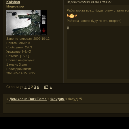
Kaishan
Поделиться
2019-04-03 17:51:27
Модератор
Работало же все... Когда готику ставил в
Райзена наверн буду гонять второго)
0
Зарегистрирован
: 2009-10-12
Приглашений:
0
Сообщений:
2983
Уважение:
[+8/-0]
Позитив:
[+5/-0]
Провел на форуме:
1 месяц 3 дня
Последний визит:
2026-05-14 15:36:27
Страница:
«
1
2
3
4
…
67
»
»
Дом клана DarkFlame
»
Флудим
»
Флуд *5