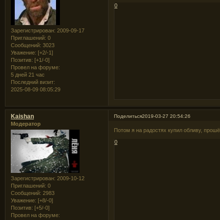
0
Зарегистрирован
: 2009-09-17
Приглашений:
0
Сообщений:
3023
Уважение:
[+2/-1]
Позитив:
[+1/-0]
Провел на форуме:
5 дней 21 час
Последний визит:
2025-08-09 08:05:29
Kaishan
Поделиться
2019-03-27 20:54:26
Модератор
Потом я на радостях купил обливу, прошёл
0
Зарегистрирован
: 2009-10-12
Приглашений:
0
Сообщений:
2983
Уважение:
[+8/-0]
Позитив:
[+5/-0]
Провел на форуме: