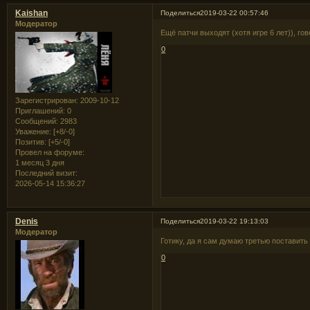
Kaishan
Поделиться
2019-03-22 00:57:46
Модератор
Ещё патчи выходят (хотя игре 6 лет)), го
0
Зарегистрирован
: 2009-10-12
Приглашений:
0
Сообщений:
2983
Уважение:
[+8/-0]
Позитив:
[+5/-0]
Провел на форуме:
1 месяц 3 дня
Последний визит:
2026-05-14 15:36:27
Denis
Поделиться
2019-03-22 19:13:03
Модератор
Готику, да я сам думаю третью поставить 
0