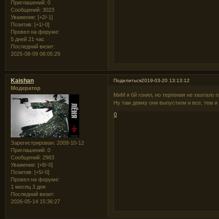
Приглашений:
0
Сообщений:
3023
Уважение:
[+2/-1]
Позитив:
[+1/-0]
Провел на форуме:
5 дней 21 час
Последний визит:
2025-08-09 08:05:29
Kaishan
Поделиться
2019-03-20 13:13:12
Модератор
МиМ я 6й гонял, но терпения не хватало п
Ну там демку они выпустили и все, тем и
0
Зарегистрирован
: 2009-10-12
Приглашений:
0
Сообщений:
2983
Уважение:
[+8/-0]
Позитив:
[+5/-0]
Провел на форуме:
1 месяц 3 дня
Последний визит:
2026-05-14 15:36:27