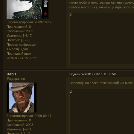
почти любого монстра при желании можно
слабое место)) хз, какие ещё игры этого 
0
Зарегистрирован
: 2009-10-12
Приглашений:
0
Сообщений:
2983
Уважение:
[+8/-0]
Позитив:
[+5/-0]
Провел на форуме:
1 месяц 3 дня
Последний визит:
2026-05-14 15:36:27
Denis
Поделиться
2019-03-15 11:08:50
Модератор
Переходи на элекс, тоже кривой и с ме
0
Зарегистрирован
: 2009-09-17
Приглашений:
0
Сообщений:
3023
Уважение:
[+2/-1]
Позитив:
[+1/-0]